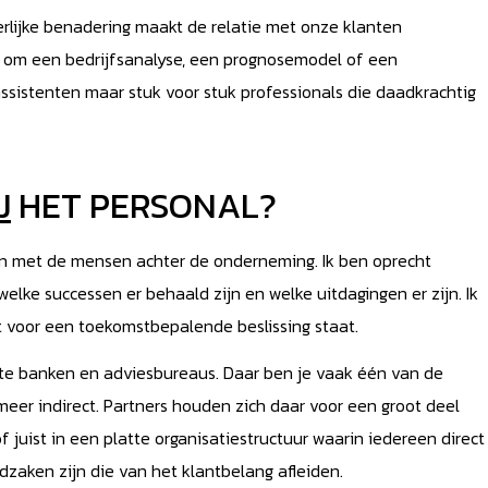
rlijke benadering maakt de relatie met onze klanten
at om een bedrijfsanalyse, een prognosemodel of een
assistenten maar stuk voor stuk professionals die daadkrachtig
J
HET PERSONAL?
ken met de mensen achter de onderneming. Ik ben oprecht
elke successen er behaald zijn en welke uitdagingen er zijn. Ik
t voor een toekomstbepalende beslissing staat.
rote banken en adviesbureaus. Daar ben je vaak één van de
 meer indirect. Partners houden zich daar voor een groot deel
f juist in een platte organisatiestructuur waarin iedereen direct
ndzaken zijn die van het klantbelang afleiden.