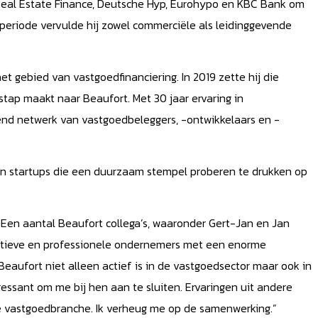
 Real Estate Finance, Deutsche Hyp, Eurohypo en KBC Bank om
periode vervulde hij zowel commerciële als leidinggevende
het gebied van vastgoedfinanciering. In 2019 zette hij die
rstap maakt naar Beaufort. Met 30 jaar ervaring in
kend netwerk van vastgoedbeleggers, -ontwikkelaars en -
r in startups die een duurzaam stempel proberen te drukken op
 “Een aantal Beaufort collega’s, waaronder Gert-Jan en Jan
ovatieve en professionele ondernemers met een enorme
Beaufort niet alleen actief is in de vastgoedsector maar ook in
ressant om me bij hen aan te sluiten. Ervaringen uit andere
 vastgoedbranche. Ik verheug me op de samenwerking.”