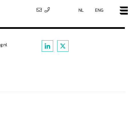
NL
ENG
g.nl