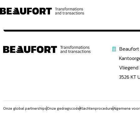
Beaufort 
Kantoorg
Vliegend
3526 KT 
Onze global partnerships
Onze gedragscode
Klachtenprocedure
Algemene voor