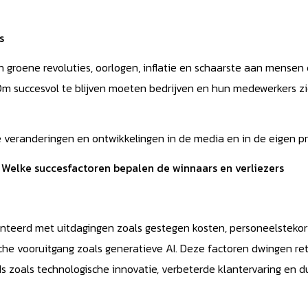
s
n groene revoluties, oorlogen, inflatie en schaarste aan mensen 
. Om succesvol te blijven moeten bedrijven en hun medewerkers 
ke veranderingen en ontwikkelingen in de media en in de eigen pr
: Welke succesfactoren bepalen de winnaars en verliezers
ronteerd met uitdagingen zoals gestegen kosten, personeelsteko
che vooruitgang zoals generatieve AI. Deze factoren dwingen re
nds zoals technologische innovatie, verbeterde klantervaring en