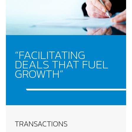
“FACILITATING
DEALS THAT FUEL
GROWTH”
TRANSACTIONS