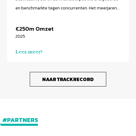
en benchmarkte tegen concurrenten. Het meerjaren-
herstelplan is gevalideerd en vertaald naar concrete
keuzes in kostenbasis en productportfolio voor
€250m Omzet
structurele liquiditeitsverbetering.
2025
Lees meer
NAAR TRACKRECORD
#PARTNERS